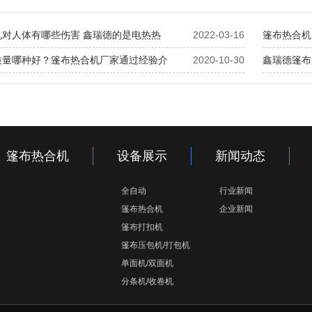
机对人体有哪些伤害 鑫瑞德的是电热热
2022-03-16
篷布热合机
质量哪种好？篷布热合机厂家通过经验介
2020-10-30
鑫瑞德篷布
篷布热合机
设备展示
新闻动态
全自动
行业新闻
篷布热合机
企业新闻
篷布打扣机
篷布压包机/打包机
单面机/双面机
分条机/收卷机