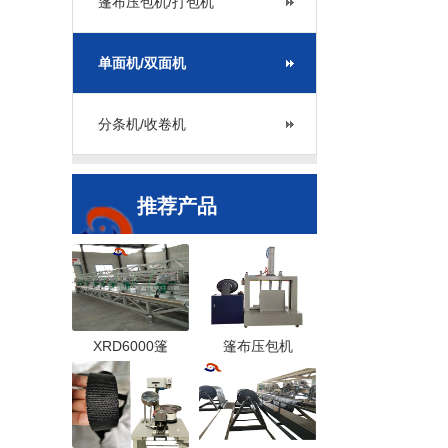
篷布压包机/打包机
单面机/双面机
分条机/收卷机
推荐产品
XRD6000篷
篷布压包机