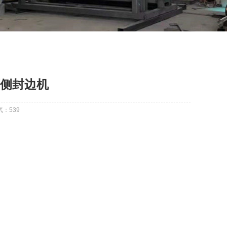
侧封边机
气：
539